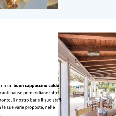
 con un
buon cappuccino caldo
scanti pause pomeridiane fatte
onto, il nostro bar e il suo staff
n le sue varie proposte, nelle
.