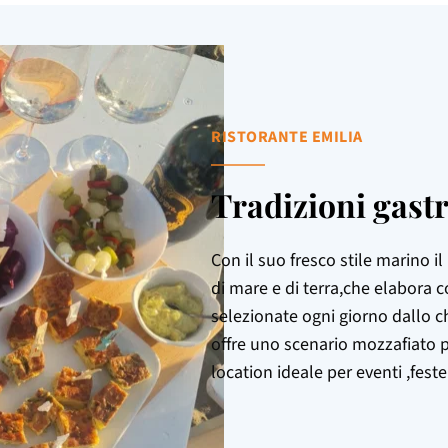
RISTORANTE EMILIA
Tradizioni gas
Con il suo fresco stile marino 
di mare e di terra,che elabora c
selezionate ogni giorno dallo c
offre uno scenario mozzafiato pe
location ideale per eventi ,feste