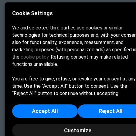
Bagno Emilia
Cookie Settings
Home
La Spiaggia
We and selected third parties use cookies or similar
Bar e 
technologies for technical purposes and, with your consen
Ristorante
also for functionality, experience, measurement, and
Contatti
marketing purposes (with personalized ads) as specified i
the
cookie policy
. Refusing consent may make related
Cookie Policy
functions unavailable.
Privacy Policy
You are free to give, refuse, or revoke your consent at any
time. Use the “Accept All” button to consent. Use the
Bagno Emilia srl - Sede Legale: VIA LUNGOMA
“Reject All” button to continue without accepting.
M
Accept All
Reject All
Customize